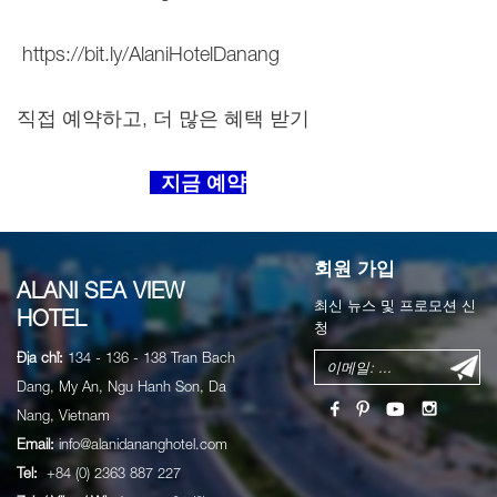
https://bit.ly/AlaniHotelDanang
직접 예약하고, 더 많은 혜택 받기
지금 예약
회원 가입
ALANI SEA VIEW
최신 뉴스 및 프로모션 신
HOTEL
청
Địa chỉ:
134 - 136 - 138 Tran Bach
Dang, My An, Ngu Hanh Son, Da
Nang, Vietnam
Email:
info@alanidananghotel.com
Tel:
+84 (0) 2363 887 227