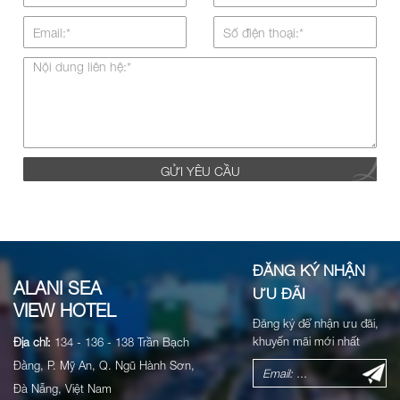
ĐĂNG KÝ NHẬN
ALANI SEA
ƯU ĐÃI
VIEW HOTEL
Đăng ký để nhận ưu đãi,
khuyến mãi mới nhất
Địa chỉ:
134 - 136 - 138 Trần Bạch
Đằng, P. Mỹ An, Q. Ngũ Hành Sơn,
Đà Nẵng, Việt Nam