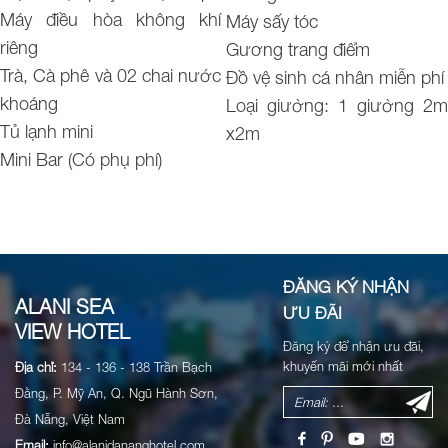
Máy điều hòa không khí
Máy sấy tóc
riêng
Gương trang điểm
Trà, Cà phê và 02 chai nước
Đồ vệ sinh cá nhân miễn phí
khoáng
Loại giường: 1 giường 2m
Tủ lạnh mini
x2m
Mini Bar (Có phụ phí)
ĐĂNG KÝ NHẬN
ALANI SEA
ƯU ĐÃI
VIEW HOTEL
Đăng ký để nhận ưu đãi,
khuyến mãi mới nhất
Địa chỉ:
134 - 136 - 138 Trần Bạch
Đằng, P. Mỹ An, Q. Ngũ Hành Sơn,
Đà Nẵng, Việt Nam
Email:
info@alanidananghotel.com